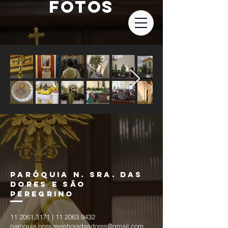
FOTOS
PARÓQUIA
N. SRA. DAS
DORES E SÃO
PEREGRINO
11 2061.3171
|
11 2063.9432
paroquia.nossasenhoradasdores@gmail.com