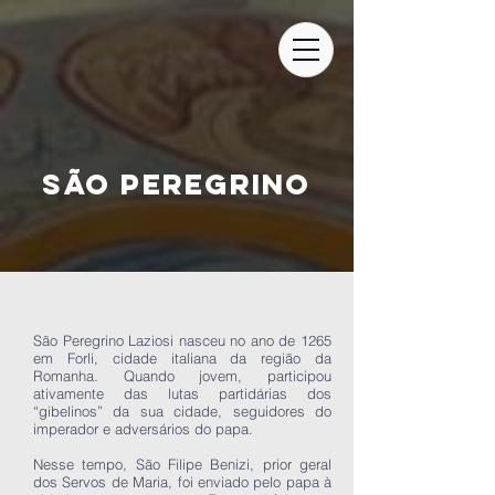
SÃO PEREGRINO
São Peregrino Laziosi nasceu no ano de 1265
em Forli, cidade italiana da região da
Romanha. Quando jovem, participou
ativamente das lutas partidárias dos
“gibelinos” da sua cidade, seguidores do
imperador e adversários do papa.
Nesse tempo, São Filipe Benizi, prior geral
dos Servos de Maria, foi enviado pelo papa à