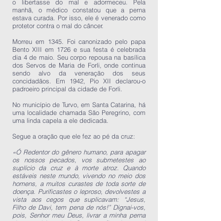
o libertasse do mal e adormeceu. Pela
manhã, o médico constatou que a perna
estava curada. Por isso, ele é venerado como
protetor contra o mal do câncer.
Morreu em 1345. Foi canonizado pelo papa
Bento XIII em 1726 e sua festa é celebrada
dia 4 de maio. Seu corpo repousa na basílica
dos Servos de Maria de Forli, onde continua
sendo alvo da veneração dos seus
concidadãos. Em 1942, Pio XII declarou-o
padroeiro principal da cidade de Forli.
No município de Turvo, em Santa Catarina, há
uma localidade chamada São Peregrino, com
uma linda capela a ele dedicada.
Segue a oração que ele fez ao pé da cruz:
«Ó Redentor do gênero humano, para apagar
os nossos pecados, vos submetestes ao
suplício da cruz e à morte atroz. Quando
estáveis neste mundo, vivendo no meio dos
homens, a muitos curastes de toda sorte de
doença. Purificastes o leproso, devolvestes a
vista aos cegos que suplicavam: “Jesus,
Filho de Davi, tem pena de nós!” Dignai-vos,
pois, Senhor meu Deus, livrar a minha perna