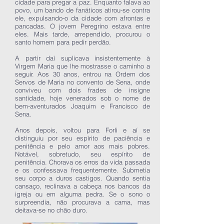
cidade para pregar a paz. Enquanto falava ao
povo, um bando de fanáticos atirou-se contra
ele, expulsando-o da cidade com afrontas e
pancadas. O jovem Peregrino estava entre
eles. Mais tarde, arrependido, procurou o
santo homem para pedir perdão.
A partir daí suplicava insistentemente à
Virgem Maria que lhe mostrasse o caminho a
seguir. Aos 30 anos, entrou na Ordem dos
Servos de Maria no convento de Sena, onde
conviveu com dois frades de insigne
santidade, hoje venerados sob o nome de
bem-aventurados Joaquim e Francisco de
Sena.
Anos depois, voltou para Forli e aí se
distinguiu por seu espírito de paciência e
penitência e pelo amor aos mais pobres.
Notável, sobretudo, seu espírito de
penitência. Chorava os erros da vida passada
e os confessava frequentemente. Submetia
seu corpo a duros castigos. Quando sentia
cansaço, reclinava a cabeça nos bancos da
igreja ou em alguma pedra. Se o sono o
surpreendia, não procurava a cama, mas
deitava-se no chão duro.