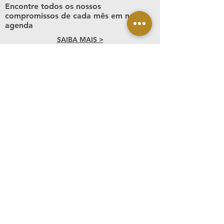
Encontre todos os nossos
compromissos de cada mês em nossa
agenda
SAIBA MAIS >
HORÁRIO DAS MISSAS
DE SÃO PEREGRINO
Segunda à sexta - 10h, 15h e 20h
Sábado - 10h, 15h e 18h
Domingo - 8h, 10h e 18h (quando há
quatro missas no dia, é celebrado
também às 15h)
PARÓQUIA
N. SRA. DAS
DORES E SÃO
PEREGRINO
11 2061.3171
|
11 2063.9432