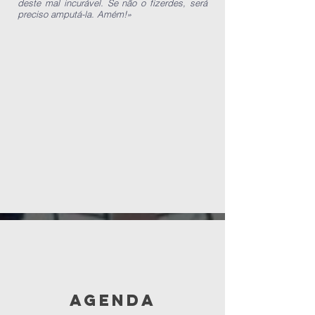
deste mal incurável. Se não o fizerdes, será
preciso amputá-la. Amém!»
AGENDA